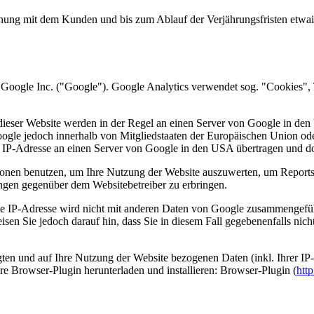
hung mit dem Kunden und bis zum Ablauf der Verjährungsfristen etwaig
 Google Inc. ("Google"). Google Analytics verwendet sog. "Cookies", 
ieser Website werden in der Regel an einen Server von Google in den 
oogle jedoch innerhalb von Mitgliedstaaten der Europäischen Union o
e IP-Adresse an einen Server von Google in den USA übertragen und do
tionen benutzen, um Ihre Nutzung der Website auszuwerten, um Reports
ngen gegenüber dem Websitebetreiber zu erbringen.
e IP-Adresse wird nicht mit anderen Daten von Google zusammengeführ
sen Sie jedoch darauf hin, dass Sie in diesem Fall gegebenenfalls nic
ten und auf Ihre Nutzung der Website bezogenen Daten (inkl. Ihrer IP
e Browser-Plugin herunterladen und installieren: Browser-Plugin (
htt